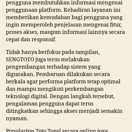
pengguna membutuhkan informasi mengenai
penggunaan platform. Kehadiran layanan ini
memberikan kemudahan bagi pengguna yang
ingin memperoleh penjelasan mengenai fitur,
proses akses, maupun informasi lainnya secara
cepat dan responsif.
Tidak hanya berfokus pada tampilan,
SENGTOTO juga terus melakukan
pengembangan terhadap sistem yang
digunakan. Pembaruan dilakukan secara
berkala agar performa platform tetap optimal
dan mampu mengikuti perkembangan
teknologi digital. Dengan langkah tersebut,
pengalaman pengguna dapat terus
ditingkatkan sehingga akses menjadi semakin
nyaman.
Popularitas Toto Togel secara online juga