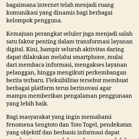
bagaimana internet telah menjadi ruang
komunikasi yang dinamis bagi berbagai
kelompok pengguna.
Kemajuan perangkat seluler juga menjadi salah
satu faktor penting dalam transformasi layanan
digital. Kini, hampir seluruh aktivitas daring
dapat dilakukan melalui smartphone, mulai
dari membaca informasi, mengakses layanan
pelanggan, hingga mengikuti perkembangan
berita terbaru. Fleksibilitas tersebut membuat
berbagai platform terus berinovasi agar
mampu memberikan pengalaman penggunaan
yang lebih baik.
Bagi masyarakat yang ingin memahami
fenomena Sengtoto dan Toto Togel, pendekatan
yang objektif dan berbasis informasi dapat