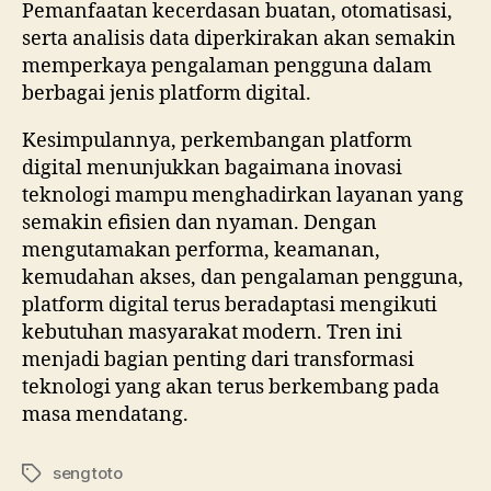
Pemanfaatan kecerdasan buatan, otomatisasi,
serta analisis data diperkirakan akan semakin
memperkaya pengalaman pengguna dalam
berbagai jenis platform digital.
Kesimpulannya, perkembangan platform
digital menunjukkan bagaimana inovasi
teknologi mampu menghadirkan layanan yang
semakin efisien dan nyaman. Dengan
mengutamakan performa, keamanan,
kemudahan akses, dan pengalaman pengguna,
platform digital terus beradaptasi mengikuti
kebutuhan masyarakat modern. Tren ini
menjadi bagian penting dari transformasi
teknologi yang akan terus berkembang pada
masa mendatang.
sengtoto
Tags