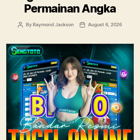
Permainan Angka
By
Raymond Jackson
August 6, 2026
Post
Post
author
date