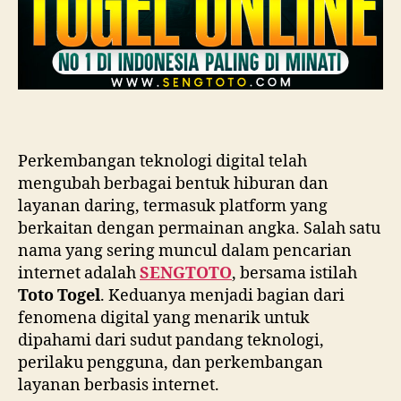
Perkembangan teknologi digital telah
mengubah berbagai bentuk hiburan dan
layanan daring, termasuk platform yang
berkaitan dengan permainan angka. Salah satu
nama yang sering muncul dalam pencarian
internet adalah
SENGTOTO
, bersama istilah
Toto Togel
. Keduanya menjadi bagian dari
fenomena digital yang menarik untuk
dipahami dari sudut pandang teknologi,
perilaku pengguna, dan perkembangan
layanan berbasis internet.