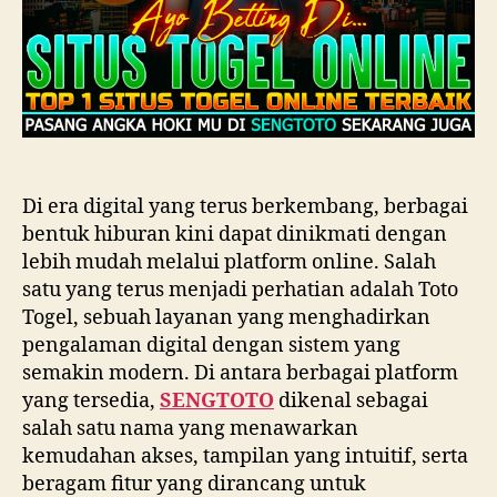
Di era digital yang terus berkembang, berbagai
bentuk hiburan kini dapat dinikmati dengan
lebih mudah melalui platform online. Salah
satu yang terus menjadi perhatian adalah Toto
Togel, sebuah layanan yang menghadirkan
pengalaman digital dengan sistem yang
semakin modern. Di antara berbagai platform
yang tersedia,
SENGTOTO
dikenal sebagai
salah satu nama yang menawarkan
kemudahan akses, tampilan yang intuitif, serta
beragam fitur yang dirancang untuk