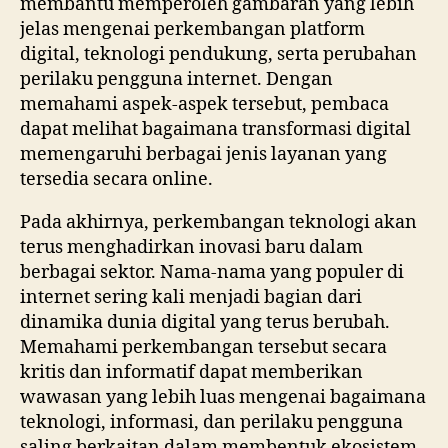
membantu memperoleh gambaran yang lebih
jelas mengenai perkembangan platform
digital, teknologi pendukung, serta perubahan
perilaku pengguna internet. Dengan
memahami aspek-aspek tersebut, pembaca
dapat melihat bagaimana transformasi digital
memengaruhi berbagai jenis layanan yang
tersedia secara online.
Pada akhirnya, perkembangan teknologi akan
terus menghadirkan inovasi baru dalam
berbagai sektor. Nama-nama yang populer di
internet sering kali menjadi bagian dari
dinamika dunia digital yang terus berubah.
Memahami perkembangan tersebut secara
kritis dan informatif dapat memberikan
wawasan yang lebih luas mengenai bagaimana
teknologi, informasi, dan perilaku pengguna
saling berkaitan dalam membentuk ekosistem