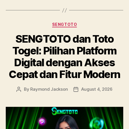
Categories
SENGTOTO
SENGTOTO dan Toto
Togel: Pilihan Platform
Digital dengan Akses
Cepat dan Fitur Modern
By
Raymond Jackson
August 4, 2026
Post
Post
author
date