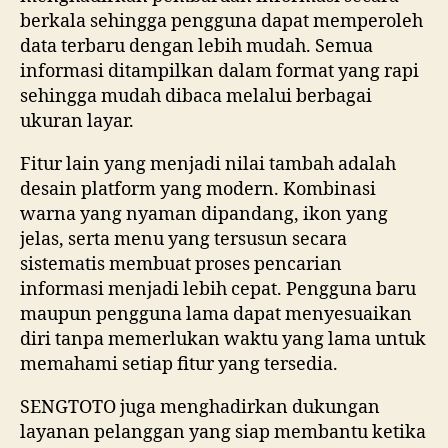
berkala sehingga pengguna dapat memperoleh
data terbaru dengan lebih mudah. Semua
informasi ditampilkan dalam format yang rapi
sehingga mudah dibaca melalui berbagai
ukuran layar.
Fitur lain yang menjadi nilai tambah adalah
desain platform yang modern. Kombinasi
warna yang nyaman dipandang, ikon yang
jelas, serta menu yang tersusun secara
sistematis membuat proses pencarian
informasi menjadi lebih cepat. Pengguna baru
maupun pengguna lama dapat menyesuaikan
diri tanpa memerlukan waktu yang lama untuk
memahami setiap fitur yang tersedia.
SENGTOTO juga menghadirkan dukungan
layanan pelanggan yang siap membantu ketika