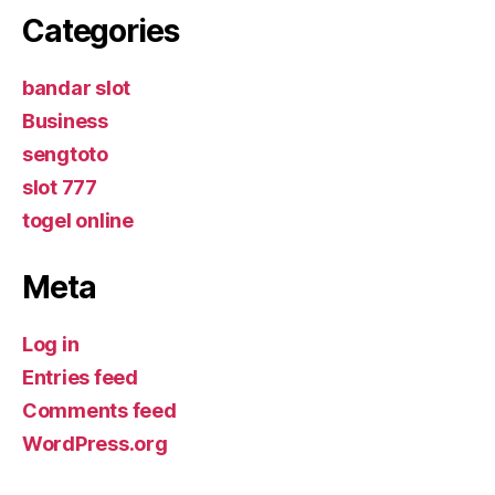
Categories
bandar slot
Business
sengtoto
slot 777
togel online
Meta
Log in
Entries feed
Comments feed
WordPress.org