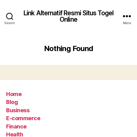
Link Alternatif Resmi Situs Togel
Online
Search
Menu
Nothing Found
Home
Blog
Business
E-commerce
Finance
Health