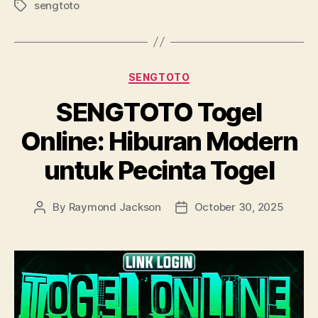
sengtoto
Tags
Categories
SENGTOTO
SENGTOTO Togel
Online: Hiburan Modern
untuk Pecinta Togel
By
Raymond Jackson
October 30, 2025
Post
Post
author
date