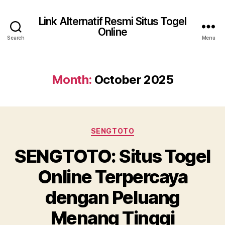
Link Alternatif Resmi Situs Togel
Online
Search
Menu
Month:
October 2025
Categories
SENGTOTO
SENGTOTO: Situs Togel
Online Terpercaya
dengan Peluang
Menang Tinggi