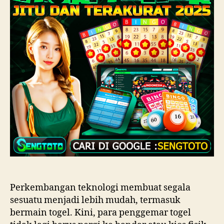
Perkembangan teknologi membuat segala
sesuatu menjadi lebih mudah, termasuk
bermain togel. Kini, para penggemar togel