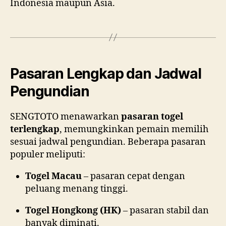
Indonesia maupun Asia.
Pasaran Lengkap dan Jadwal
Pengundian
SENGTOTO menawarkan
pasaran togel
terlengkap
, memungkinkan pemain memilih
sesuai jadwal pengundian. Beberapa pasaran
populer meliputi:
Togel Macau
– pasaran cepat dengan
peluang menang tinggi.
Togel Hongkong (HK)
– pasaran stabil dan
banyak diminati.