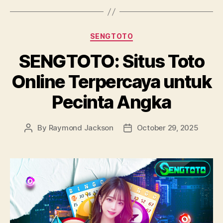
Categories
SENGTOTO
SENGTOTO: Situs Toto
Online Terpercaya untuk
Pecinta Angka
By
Raymond Jackson
October 29, 2025
Post
Post
author
date