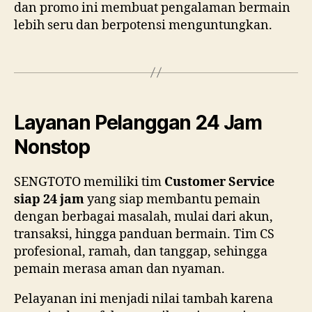
dan promo ini membuat pengalaman bermain
lebih seru dan berpotensi menguntungkan.
Layanan Pelanggan 24 Jam
Nonstop
SENGTOTO memiliki tim
Customer Service
siap 24 jam
yang siap membantu pemain
dengan berbagai masalah, mulai dari akun,
transaksi, hingga panduan bermain. Tim CS
profesional, ramah, dan tanggap, sehingga
pemain merasa aman dan nyaman.
Pelayanan ini menjadi nilai tambah karena