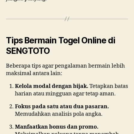
Tips Bermain Togel Online di
SENGTOTO
Beberapa tips agar pengalaman bermain lebih
maksimal antara lain:
Kelola modal dengan bijak.
Tetapkan batas
harian atau mingguan agar tetap aman.
Fokus pada satu atau dua pasaran.
Memudahkan analisis pola angka.
Manfaatkan bonus dan promo.