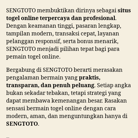
SENGTOTO membuktikan dirinya sebagai
situs
togel online terpercaya dan profesional
.
Dengan keamanan tinggi, pasaran lengkap,
tampilan modern, transaksi cepat, layanan
pelanggan responsif, serta bonus menarik,
SENGTOTO menjadi pilihan tepat bagi para
pemain togel online.
Bergabung di SENGTOTO berarti merasakan
pengalaman bermain yang
praktis,
transparan, dan penuh peluang
. Setiap angka
bukan sekadar tebakan, tetapi strategi yang
dapat membawa kemenangan besar. Rasakan
sensasi bermain togel online dengan cara
modern, aman, dan menguntungkan hanya di
SENGTOTO
.