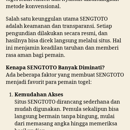
metode konvensional.
Salah satu keunggulan utama SENGTOTO
adalah keamanan dan transparansi. Setiap
pengundian dilakukan secara resmi, dan
hasilnya bisa dicek langsung melalui situs. Hal
ini menjamin keadilan taruhan dan memberi
rasa aman bagi pemain.
Kenapa SENGTOTO Banyak Diminati?
Ada beberapa faktor yang membuat SENGTOTO
menjadi favorit para pemain togel:
Kemudahan Akses
Situs SENGTOTO dirancang sederhana dan
mudah digunakan. Pemula sekalipun bisa
langsung bermain tanpa bingung, mulai
dari memasang angka hingga memeriksa