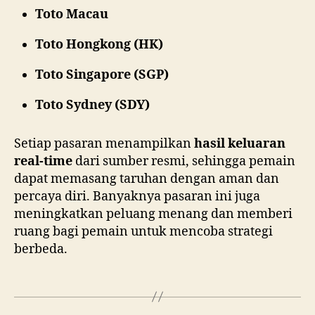
Toto Macau
Toto Hongkong (HK)
Toto Singapore (SGP)
Toto Sydney (SDY)
Setiap pasaran menampilkan
hasil keluaran
real-time
dari sumber resmi, sehingga pemain
dapat memasang taruhan dengan aman dan
percaya diri. Banyaknya pasaran ini juga
meningkatkan peluang menang dan memberi
ruang bagi pemain untuk mencoba strategi
berbeda.