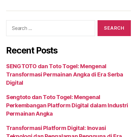
Search
for:
Recent Posts
SENGTOTO dan Toto Togel: Mengenal
Transformasi Permainan Angka di Era Serba
Digital
Sengtoto dan Toto Togel: Mengenal
Perkembangan Platform Digital dalam Industri
Permainan Angka
Transformasi Platform Digital: Inovasi
Teknologi dan Pengalaman Pengguna di Era