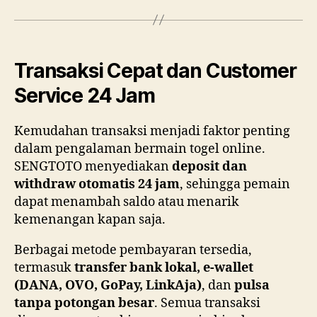
Transaksi Cepat dan Customer
Service 24 Jam
Kemudahan transaksi menjadi faktor penting
dalam pengalaman bermain togel online.
SENGTOTO menyediakan
deposit dan
withdraw otomatis 24 jam
, sehingga pemain
dapat menambah saldo atau menarik
kemenangan kapan saja.
Berbagai metode pembayaran tersedia,
termasuk
transfer bank lokal, e-wallet
(DANA, OVO, GoPay, LinkAja)
, dan
pulsa
tanpa potongan besar
. Semua transaksi