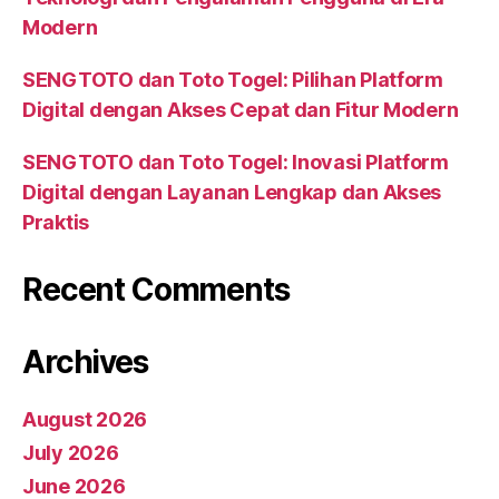
Modern
SENGTOTO dan Toto Togel: Pilihan Platform
Digital dengan Akses Cepat dan Fitur Modern
SENGTOTO dan Toto Togel: Inovasi Platform
Digital dengan Layanan Lengkap dan Akses
Praktis
Recent Comments
Archives
August 2026
July 2026
June 2026