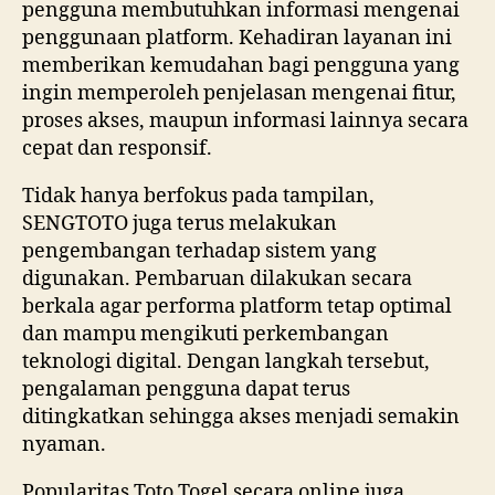
pengguna membutuhkan informasi mengenai
penggunaan platform. Kehadiran layanan ini
memberikan kemudahan bagi pengguna yang
ingin memperoleh penjelasan mengenai fitur,
proses akses, maupun informasi lainnya secara
cepat dan responsif.
Tidak hanya berfokus pada tampilan,
SENGTOTO juga terus melakukan
pengembangan terhadap sistem yang
digunakan. Pembaruan dilakukan secara
berkala agar performa platform tetap optimal
dan mampu mengikuti perkembangan
teknologi digital. Dengan langkah tersebut,
pengalaman pengguna dapat terus
ditingkatkan sehingga akses menjadi semakin
nyaman.
Popularitas Toto Togel secara online juga