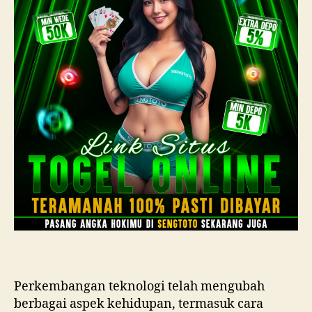
Perkembangan teknologi telah mengubah
berbagai aspek kehidupan, termasuk cara