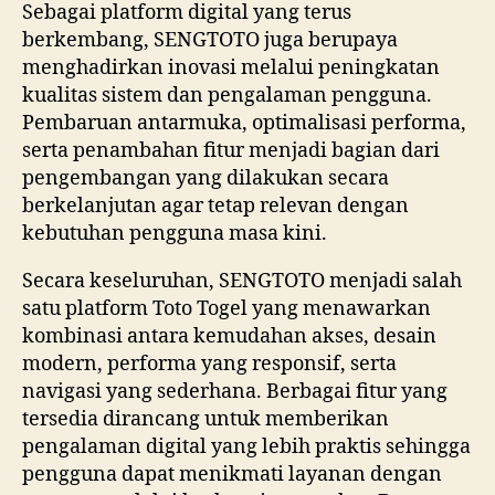
Sebagai platform digital yang terus
berkembang, SENGTOTO juga berupaya
menghadirkan inovasi melalui peningkatan
kualitas sistem dan pengalaman pengguna.
Pembaruan antarmuka, optimalisasi performa,
serta penambahan fitur menjadi bagian dari
pengembangan yang dilakukan secara
berkelanjutan agar tetap relevan dengan
kebutuhan pengguna masa kini.
Secara keseluruhan, SENGTOTO menjadi salah
satu platform Toto Togel yang menawarkan
kombinasi antara kemudahan akses, desain
modern, performa yang responsif, serta
navigasi yang sederhana. Berbagai fitur yang
tersedia dirancang untuk memberikan
pengalaman digital yang lebih praktis sehingga
pengguna dapat menikmati layanan dengan