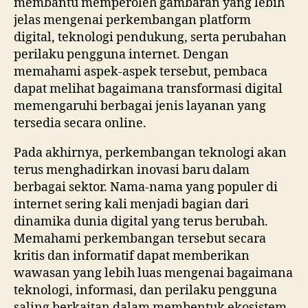
membantu memperoleh gambaran yang lebih
jelas mengenai perkembangan platform
digital, teknologi pendukung, serta perubahan
perilaku pengguna internet. Dengan
memahami aspek-aspek tersebut, pembaca
dapat melihat bagaimana transformasi digital
memengaruhi berbagai jenis layanan yang
tersedia secara online.
Pada akhirnya, perkembangan teknologi akan
terus menghadirkan inovasi baru dalam
berbagai sektor. Nama-nama yang populer di
internet sering kali menjadi bagian dari
dinamika dunia digital yang terus berubah.
Memahami perkembangan tersebut secara
kritis dan informatif dapat memberikan
wawasan yang lebih luas mengenai bagaimana
teknologi, informasi, dan perilaku pengguna
saling berkaitan dalam membentuk ekosistem