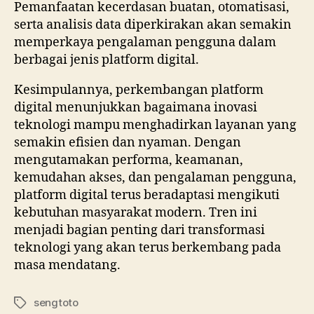
Pemanfaatan kecerdasan buatan, otomatisasi,
serta analisis data diperkirakan akan semakin
memperkaya pengalaman pengguna dalam
berbagai jenis platform digital.
Kesimpulannya, perkembangan platform
digital menunjukkan bagaimana inovasi
teknologi mampu menghadirkan layanan yang
semakin efisien dan nyaman. Dengan
mengutamakan performa, keamanan,
kemudahan akses, dan pengalaman pengguna,
platform digital terus beradaptasi mengikuti
kebutuhan masyarakat modern. Tren ini
menjadi bagian penting dari transformasi
teknologi yang akan terus berkembang pada
masa mendatang.
sengtoto
Tags