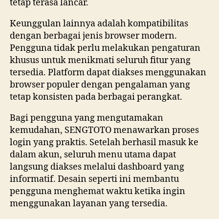
tetap terasa lancar.
Keunggulan lainnya adalah kompatibilitas
dengan berbagai jenis browser modern.
Pengguna tidak perlu melakukan pengaturan
khusus untuk menikmati seluruh fitur yang
tersedia. Platform dapat diakses menggunakan
browser populer dengan pengalaman yang
tetap konsisten pada berbagai perangkat.
Bagi pengguna yang mengutamakan
kemudahan, SENGTOTO menawarkan proses
login yang praktis. Setelah berhasil masuk ke
dalam akun, seluruh menu utama dapat
langsung diakses melalui dashboard yang
informatif. Desain seperti ini membantu
pengguna menghemat waktu ketika ingin
menggunakan layanan yang tersedia.