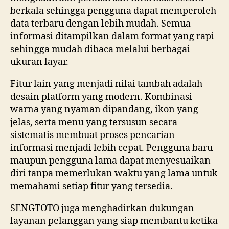
berkala sehingga pengguna dapat memperoleh
data terbaru dengan lebih mudah. Semua
informasi ditampilkan dalam format yang rapi
sehingga mudah dibaca melalui berbagai
ukuran layar.
Fitur lain yang menjadi nilai tambah adalah
desain platform yang modern. Kombinasi
warna yang nyaman dipandang, ikon yang
jelas, serta menu yang tersusun secara
sistematis membuat proses pencarian
informasi menjadi lebih cepat. Pengguna baru
maupun pengguna lama dapat menyesuaikan
diri tanpa memerlukan waktu yang lama untuk
memahami setiap fitur yang tersedia.
SENGTOTO juga menghadirkan dukungan
layanan pelanggan yang siap membantu ketika