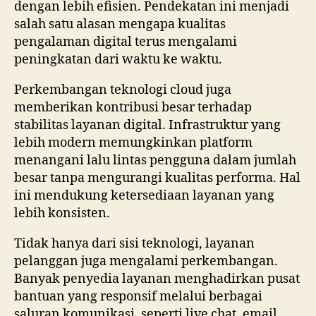
dengan lebih efisien. Pendekatan ini menjadi
salah satu alasan mengapa kualitas
pengalaman digital terus mengalami
peningkatan dari waktu ke waktu.
Perkembangan teknologi cloud juga
memberikan kontribusi besar terhadap
stabilitas layanan digital. Infrastruktur yang
lebih modern memungkinkan platform
menangani lalu lintas pengguna dalam jumlah
besar tanpa mengurangi kualitas performa. Hal
ini mendukung ketersediaan layanan yang
lebih konsisten.
Tidak hanya dari sisi teknologi, layanan
pelanggan juga mengalami perkembangan.
Banyak penyedia layanan menghadirkan pusat
bantuan yang responsif melalui berbagai
saluran komunikasi, seperti live chat, email,