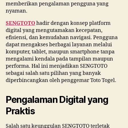
memberikan pengalaman pengguna yang
nyaman.
SENGTOTO
hadir dengan konsep platform
digital yang mengutamakan kecepatan,
efisiensi, dan kemudahan navigasi. Pengguna
dapat mengakses berbagai layanan melalui
komputer, tablet, maupun smartphone tanpa
mengalami kendala pada tampilan maupun
performa. Hal ini menjadikan SENGTOTO
sebagai salah satu pilihan yang banyak
diperbincangkan oleh penggemar Toto Togel.
Pengalaman Digital yang
Praktis
Salah satu keunggulan SENGTOTO terletak