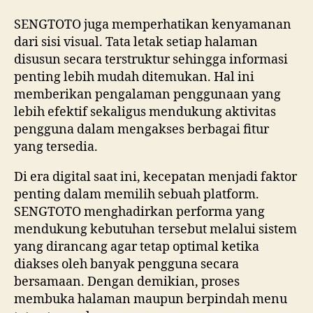
SENGTOTO juga memperhatikan kenyamanan
dari sisi visual. Tata letak setiap halaman
disusun secara terstruktur sehingga informasi
penting lebih mudah ditemukan. Hal ini
memberikan pengalaman penggunaan yang
lebih efektif sekaligus mendukung aktivitas
pengguna dalam mengakses berbagai fitur
yang tersedia.
Di era digital saat ini, kecepatan menjadi faktor
penting dalam memilih sebuah platform.
SENGTOTO menghadirkan performa yang
mendukung kebutuhan tersebut melalui sistem
yang dirancang agar tetap optimal ketika
diakses oleh banyak pengguna secara
bersamaan. Dengan demikian, proses
membuka halaman maupun berpindah menu