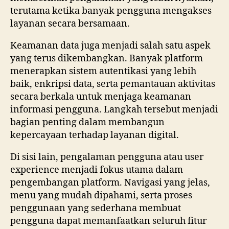
terutama ketika banyak pengguna mengakses
layanan secara bersamaan.
Keamanan data juga menjadi salah satu aspek
yang terus dikembangkan. Banyak platform
menerapkan sistem autentikasi yang lebih
baik, enkripsi data, serta pemantauan aktivitas
secara berkala untuk menjaga keamanan
informasi pengguna. Langkah tersebut menjadi
bagian penting dalam membangun
kepercayaan terhadap layanan digital.
Di sisi lain, pengalaman pengguna atau user
experience menjadi fokus utama dalam
pengembangan platform. Navigasi yang jelas,
menu yang mudah dipahami, serta proses
penggunaan yang sederhana membuat
pengguna dapat memanfaatkan seluruh fitur