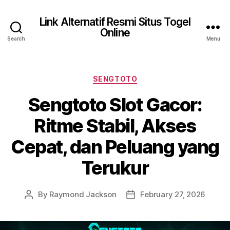
Link Alternatif Resmi Situs Togel
Online
Search
Menu
Categories
SENGTOTO
Sengtoto Slot Gacor:
Ritme Stabil, Akses
Cepat, dan Peluang yang
Terukur
By
Raymond Jackson
February 27, 2026
Post
Post
author
date