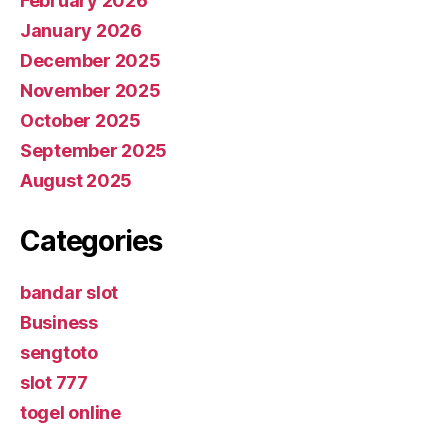
February 2026
January 2026
December 2025
November 2025
October 2025
September 2025
August 2025
Categories
bandar slot
Business
sengtoto
slot 777
togel online