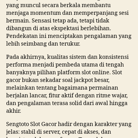
yang muncul secara berkala membantu
menjaga momentum dan memperpanjang sesi
bermain. Sensasi tetap ada, tetapi tidak
dibangun di atas ekspektasi berlebihan.
Pendekatan ini menciptakan pengalaman yang
lebih seimbang dan terukur.
Pada akhirnya, kualitas sistem dan konsistensi
performa menjadi pembeda utama di tengah
banyaknya pilihan platform slot online. Slot
gacor bukan sekadar soal jackpot besar,
melainkan tentang bagaimana permainan
berjalan lancar, fitur aktif dengan ritme wajar,
dan pengalaman terasa solid dari awal hingga
akhir.
Sengtoto Slot Gacor hadir dengan karakter yang
jelas: stabil di server, cepat di akses, dan