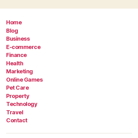
Home
Blog
Business
E-commerce
Finance
Health
Marketing
Online Games
Pet Care
Property
Technology
Travel
Contact