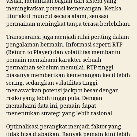
visual, melainkan bagian dari sistem yang
meningkatkan potensi kemenangan. Ketika
fitur aktif muncul secara alami, sensasi
permainan meningkat tanpa terasa berlebihan.
Transparansi juga menjadi nilai penting dalam
pengalaman bermain. Informasi seperti RTP
(Return to Player) dan volatilitas membantu
pemain memahami karakter sebuah
permainan sebelum memulai. RTP tinggi
biasanya memberikan kemenangan kecil lebih
sering, sedangkan volatilitas tinggi
menawarkan potensi jackpot besar dengan
risiko yang lebih tinggi pula. Dengan
memahami data ini, pemain dapat
menentukan strategi yang lebih rasional.
Optimalisasi perangkat menjadi faktor yang
tidak bisa diabaikan. Banyak pemain kini lebih