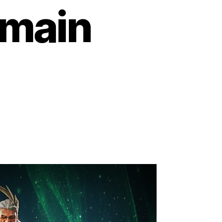
rmain