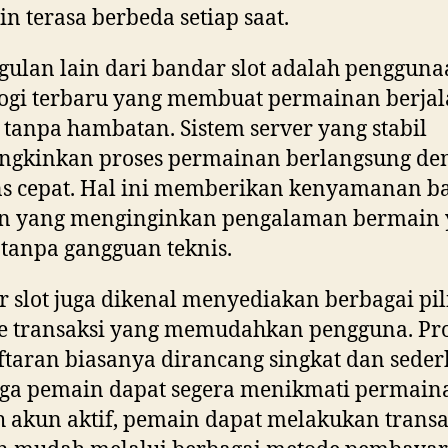
n terasa berbeda setiap saat.
ulan lain dari bandar slot adalah penggun
ogi terbaru yang membuat permainan berja
 tanpa hambatan. Sistem server yang stabil
gkinkan proses permainan berlangsung de
s cepat. Hal ini memberikan kenyamanan b
n yang menginginkan pengalaman bermain 
tanpa gangguan teknis.
 slot juga dikenal menyediakan berbagai pi
e transaksi yang memudahkan pengguna. Pr
taran biasanya dirancang singkat dan sede
ga pemain dapat segera menikmati permain
h akun aktif, pemain dapat melakukan transa