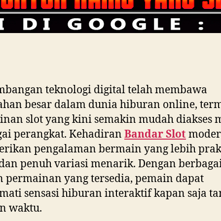
mbangan teknologi digital telah membawa
han besar dalam dunia hiburan online, ter
nan slot yang kini semakin mudah diakses m
ai perangkat. Kehadiran
Bandar Slot
moder
rikan pengalaman bermain yang lebih prakt
 dan penuh variasi menarik. Dengan berbaga
n permainan yang tersedia, pemain dapat
ati sensasi hiburan interaktif kapan saja t
n waktu.