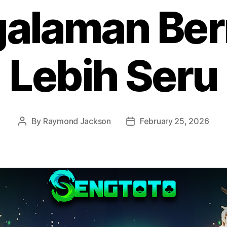
alaman Be
Lebih Seru
By
Raymond Jackson
February 25, 2026
Post
Post
author
date