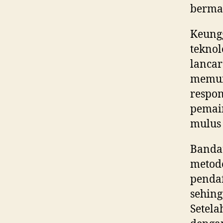
bermai
Keungg
teknol
lancar
memun
respon
pemai
mulus 
Bandar
metod
pendaf
sehing
Setela