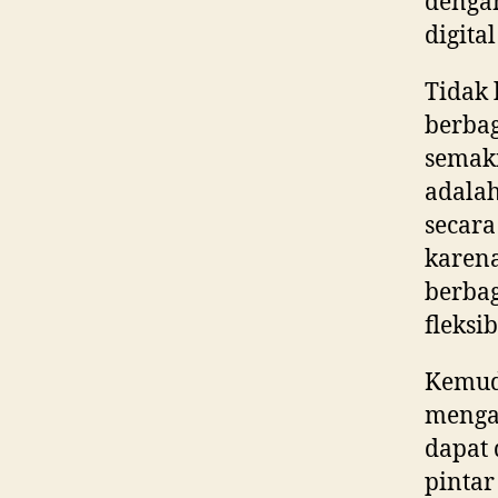
denga
digita
Tidak 
berba
semaki
adalah
secara
karen
berbag
fleksib
Kemuda
mengap
dapat 
pintar