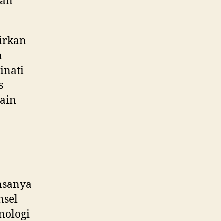
ran
irkan
n
inati
s
main
asanya
nsel
nologi