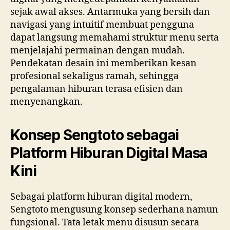
sejak awal akses. Antarmuka yang bersih dan
navigasi yang intuitif membuat pengguna
dapat langsung memahami struktur menu serta
menjelajahi permainan dengan mudah.
Pendekatan desain ini memberikan kesan
profesional sekaligus ramah, sehingga
pengalaman hiburan terasa efisien dan
menyenangkan.
Konsep Sengtoto sebagai
Platform Hiburan Digital Masa
Kini
Sebagai platform hiburan digital modern,
Sengtoto mengusung konsep sederhana namun
fungsional. Tata letak menu disusun secara