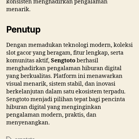
konsisten menghadirkan pengalaman
menarik.
Penutup
Dengan memadukan teknologi modern, koleksi
slot gacor yang beragam, fitur lengkap, serta
komunitas aktif,
Sengtoto
berhasil
menghadirkan pengalaman hiburan digital
yang berkualitas. Platform ini menawarkan
visual menarik, sistem stabil, dan inovasi
berkelanjutan dalam satu ekosistem terpadu.
Sengtoto menjadi pilihan tepat bagi pencinta
hiburan digital yang menginginkan
pengalaman modern, praktis, dan
menyenangkan.