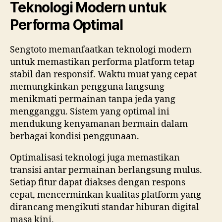
Teknologi Modern untuk
Performa Optimal
Sengtoto memanfaatkan teknologi modern
untuk memastikan performa platform tetap
stabil dan responsif. Waktu muat yang cepat
memungkinkan pengguna langsung
menikmati permainan tanpa jeda yang
mengganggu. Sistem yang optimal ini
mendukung kenyamanan bermain dalam
berbagai kondisi penggunaan.
Optimalisasi teknologi juga memastikan
transisi antar permainan berlangsung mulus.
Setiap fitur dapat diakses dengan respons
cepat, mencerminkan kualitas platform yang
dirancang mengikuti standar hiburan digital
masa kini.