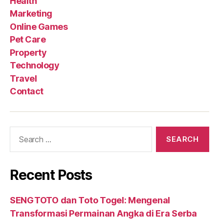
Health
Marketing
Online Games
Pet Care
Property
Technology
Travel
Contact
Search
for:
Recent Posts
SENGTOTO dan Toto Togel: Mengenal
Transformasi Permainan Angka di Era Serba