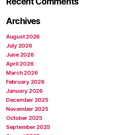
Recent Comments
Archives
August 2026
July 2026
June 2026
April 2026
March 2026
February 2026
January 2026
December 2025
November 2025
October 2025
September 2025