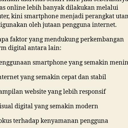
tas online lebih banyak dilakukan melalui
er, kini smartphone menjadi perangkat uta
igunakan oleh jutaan pengguna internet.
apa faktor yang mendukung perkembangan
rm digital antara lain:
enggunaan smartphone yang semakin menin
nternet yang semakin cepat dan stabil
ampilan website yang lebih responsif
isual digital yang semakin modern
okus terhadap kenyamanan pengguna