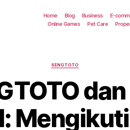
Home
Blog
Business
E-comm
Online Games
Pet Care
Prope
Categories
SENGTOTO
GTOTO dan 
l: Mengikuti