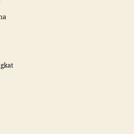
ma
gkat