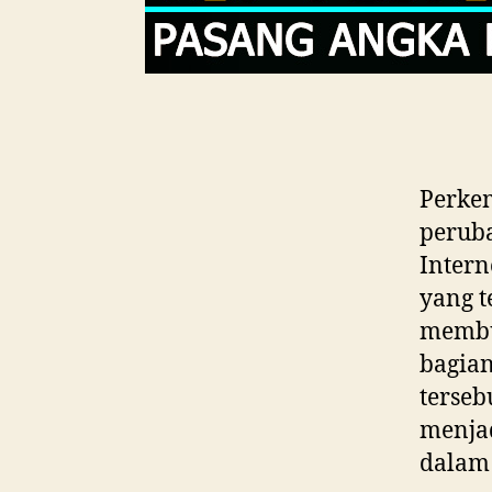
Perkem
peruba
Intern
yang t
membu
bagian
terseb
menjad
dalam 