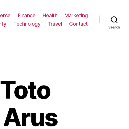
erce
Finance
Health
Marketing
rty
Technology
Travel
Contact
Search
Toto
 Arus