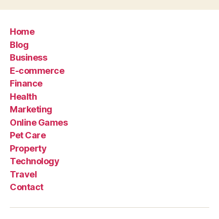
Home
Blog
Business
E-commerce
Finance
Health
Marketing
Online Games
Pet Care
Property
Technology
Travel
Contact