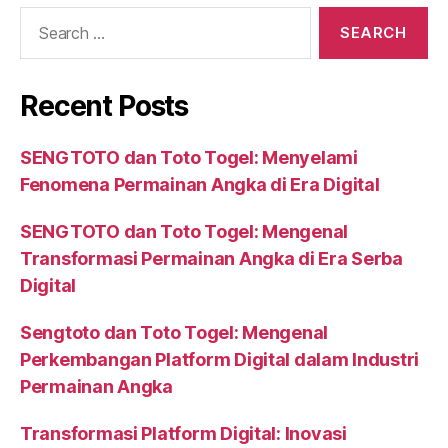
Search
for:
Recent Posts
SENGTOTO dan Toto Togel: Menyelami
Fenomena Permainan Angka di Era Digital
SENGTOTO dan Toto Togel: Mengenal
Transformasi Permainan Angka di Era Serba
Digital
Sengtoto dan Toto Togel: Mengenal
Perkembangan Platform Digital dalam Industri
Permainan Angka
Transformasi Platform Digital: Inovasi