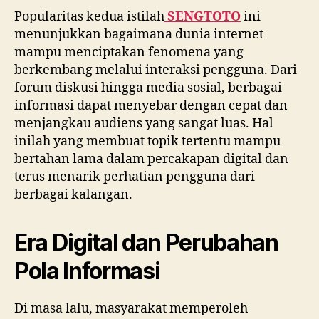
Popularitas kedua istilah
SENGTOTO
ini
menunjukkan bagaimana dunia internet
mampu menciptakan fenomena yang
berkembang melalui interaksi pengguna. Dari
forum diskusi hingga media sosial, berbagai
informasi dapat menyebar dengan cepat dan
menjangkau audiens yang sangat luas. Hal
inilah yang membuat topik tertentu mampu
bertahan lama dalam percakapan digital dan
terus menarik perhatian pengguna dari
berbagai kalangan.
Era Digital dan Perubahan
Pola Informasi
Di masa lalu, masyarakat memperoleh