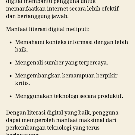
digital membantu pengguna untuk
memanfaatkan internet secara lebih efektif
dan bertanggung jawab.
Manfaat literasi digital meliputi:
Memahami konteks informasi dengan lebih
baik.
Mengenali sumber yang terpercaya.
Mengembangkan kemampuan berpikir
kritis.
Menggunakan teknologi secara produktif.
Dengan literasi digital yang baik, pengguna
dapat memperoleh manfaat maksimal dari
perkembangan teknologi yang terus