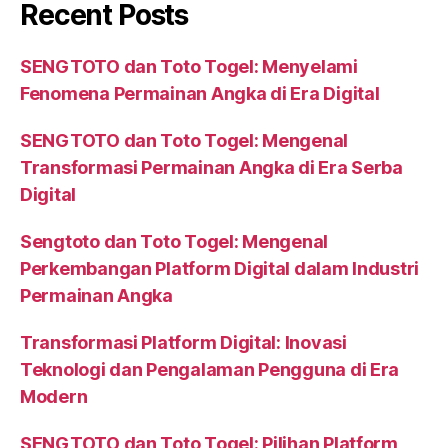
Recent Posts
SENGTOTO dan Toto Togel: Menyelami
Fenomena Permainan Angka di Era Digital
SENGTOTO dan Toto Togel: Mengenal
Transformasi Permainan Angka di Era Serba
Digital
Sengtoto dan Toto Togel: Mengenal
Perkembangan Platform Digital dalam Industri
Permainan Angka
Transformasi Platform Digital: Inovasi
Teknologi dan Pengalaman Pengguna di Era
Modern
SENGTOTO dan Toto Togel: Pilihan Platform