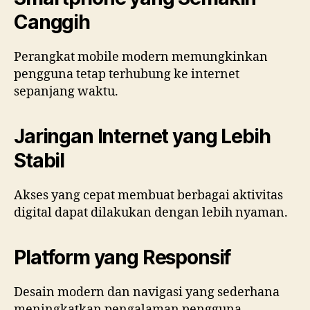
Canggih
Perangkat mobile modern memungkinkan
pengguna tetap terhubung ke internet
sepanjang waktu.
Jaringan Internet yang Lebih
Stabil
Akses yang cepat membuat berbagai aktivitas
digital dapat dilakukan dengan lebih nyaman.
Platform yang Responsif
Desain modern dan navigasi yang sederhana
meningkatkan pengalaman pengguna.