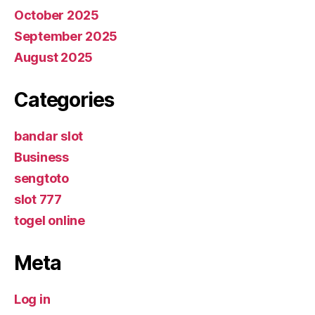
October 2025
September 2025
August 2025
Categories
bandar slot
Business
sengtoto
slot 777
togel online
Meta
Log in