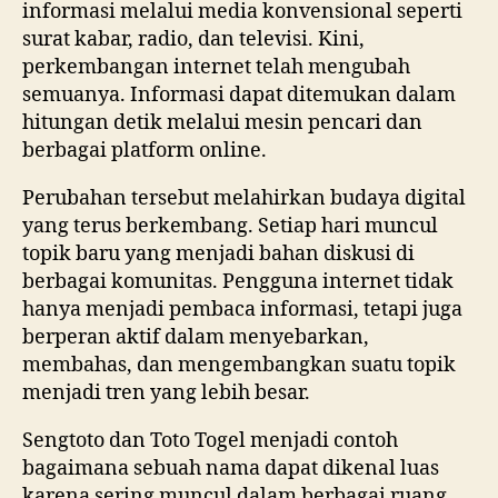
informasi melalui media konvensional seperti
surat kabar, radio, dan televisi. Kini,
perkembangan internet telah mengubah
semuanya. Informasi dapat ditemukan dalam
hitungan detik melalui mesin pencari dan
berbagai platform online.
Perubahan tersebut melahirkan budaya digital
yang terus berkembang. Setiap hari muncul
topik baru yang menjadi bahan diskusi di
berbagai komunitas. Pengguna internet tidak
hanya menjadi pembaca informasi, tetapi juga
berperan aktif dalam menyebarkan,
membahas, dan mengembangkan suatu topik
menjadi tren yang lebih besar.
Sengtoto dan Toto Togel menjadi contoh
bagaimana sebuah nama dapat dikenal luas
karena sering muncul dalam berbagai ruang