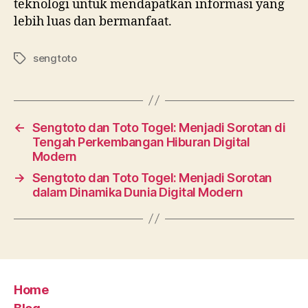
teknologi untuk mendapatkan informasi yang
lebih luas dan bermanfaat.
sengtoto
Tags
←
Sengtoto dan Toto Togel: Menjadi Sorotan di
Tengah Perkembangan Hiburan Digital
Modern
→
Sengtoto dan Toto Togel: Menjadi Sorotan
dalam Dinamika Dunia Digital Modern
Home