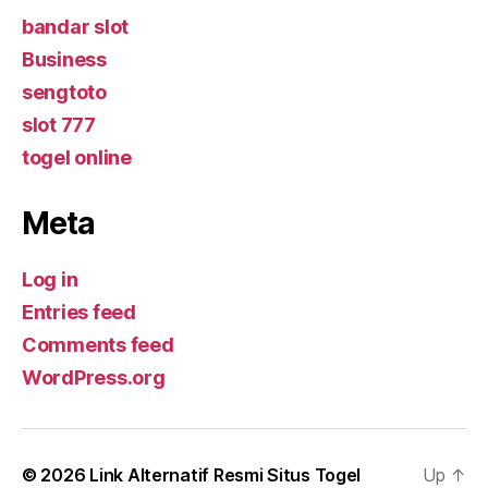
bandar slot
Business
sengtoto
slot 777
togel online
Meta
Log in
Entries feed
Comments feed
WordPress.org
© 2026
Link Alternatif Resmi Situs Togel
Up
↑