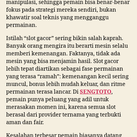
manipulasi, sehingga pemain bisa benar-benar
fokus pada strategi mereka sendiri, bukan
khawatir soal teknis yang mengganggu
permainan.
Istilah “slot gacor” sering bikin salah kaprah.
Banyak orang mengira itu berarti mesin selalu
memberi kemenangan. Faktanya, tidak ada
mesin yang bisa menjamin hasil. Slot gacor
lebih tepat diartikan sebagai fase permainan
yang terasa “ramah”: kemenangan kecil sering
muncul, bonus lebih mudah keluar, dan ritme
permainan terasa lancar. Di
SENGTOTO
,
pemain punya peluang yang adil untuk
merasakan momen ini, karena semua slot
berasal dari provider ternama yang terbukti
aman dan fair.
Kesalahan terbesar pemain biasanya datang