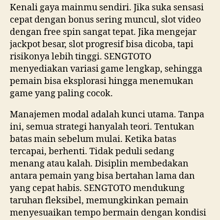
Kenali gaya mainmu sendiri. Jika suka sensasi
cepat dengan bonus sering muncul, slot video
dengan free spin sangat tepat. Jika mengejar
jackpot besar, slot progresif bisa dicoba, tapi
risikonya lebih tinggi. SENGTOTO
menyediakan variasi game lengkap, sehingga
pemain bisa eksplorasi hingga menemukan
game yang paling cocok.
Manajemen modal adalah kunci utama. Tanpa
ini, semua strategi hanyalah teori. Tentukan
batas main sebelum mulai. Ketika batas
tercapai, berhenti. Tidak peduli sedang
menang atau kalah. Disiplin membedakan
antara pemain yang bisa bertahan lama dan
yang cepat habis. SENGTOTO mendukung
taruhan fleksibel, memungkinkan pemain
menyesuaikan tempo bermain dengan kondisi