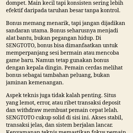
dompet. Main kecil tapi konsisten sering lebih
efektif daripada taruhan besar tanpa kontrol.
Bonus memang menarik, tapi jangan dijadikan
sandaran utama. Bonus seharusnya menjadi
alat bantu, bukan pegangan hidup. Di
SENGTOTO, bonus bisa dimanfaatkan untuk
memperpanjang sesi bermain atau mencoba
game baru. Namun tetap gunakan bonus
dengan kepala dingin. Pemain cerdas melihat
bonus sebagai tambahan peluang, bukan
jaminan kemenangan.
Aspek teknis juga tidak kalah penting. Situs
yang lemot, error, atau ribet transaksi deposit
dan withdraw membuat pemain cepat lelah.
SENGTOTO cukup solid di sisi ini. Akses stabil,
transaksi jelas, dan sistem berjalan lancar.
Kenyamanan teknis memastikan fokus pemain