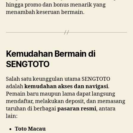
hingga promo dan bonus menarik yang
menambah keseruan bermain.
Kemudahan Bermain di
SENGTOTO
Salah satu keunggulan utama SENGTOTO
adalah
kemudahan akses dan navigasi
.
Pemain baru maupun lama dapat langsung
mendaftar, melakukan deposit, dan memasang
taruhan di berbagai
pasaran resmi
, antara
lain:
Toto Macau