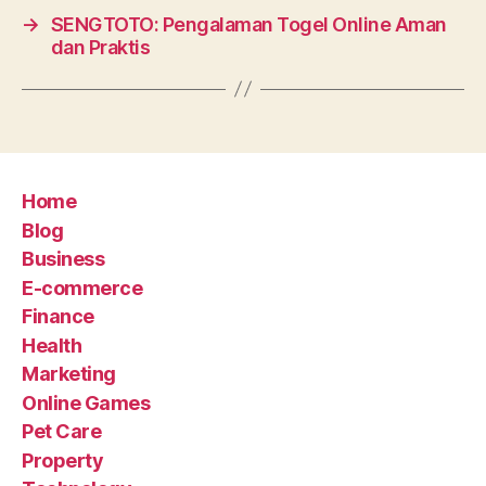
→
SENGTOTO: Pengalaman Togel Online Aman
dan Praktis
Home
Blog
Business
E-commerce
Finance
Health
Marketing
Online Games
Pet Care
Property