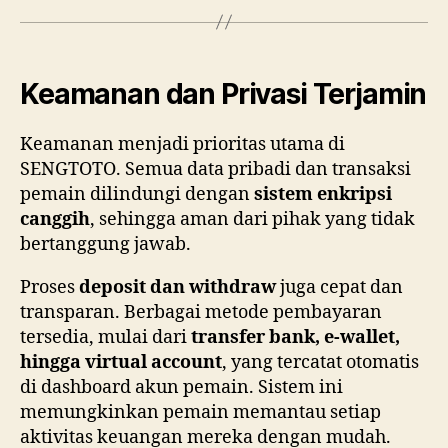
Keamanan dan Privasi Terjamin
Keamanan menjadi prioritas utama di
SENGTOTO. Semua data pribadi dan transaksi
pemain dilindungi dengan
sistem enkripsi
canggih
, sehingga aman dari pihak yang tidak
bertanggung jawab.
Proses
deposit dan withdraw
juga cepat dan
transparan. Berbagai metode pembayaran
tersedia, mulai dari
transfer bank, e-wallet,
hingga virtual account
, yang tercatat otomatis
di dashboard akun pemain. Sistem ini
memungkinkan pemain memantau setiap
aktivitas keuangan mereka dengan mudah.