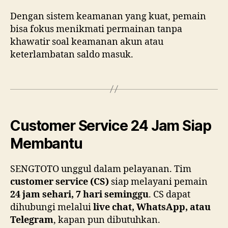
Dengan sistem keamanan yang kuat, pemain
bisa fokus menikmati permainan tanpa
khawatir soal keamanan akun atau
keterlambatan saldo masuk.
Customer Service 24 Jam Siap
Membantu
SENGTOTO unggul dalam pelayanan. Tim
customer service (CS)
siap melayani pemain
24 jam sehari, 7 hari seminggu
. CS dapat
dihubungi melalui
live chat, WhatsApp, atau
Telegram
, kapan pun dibutuhkan.