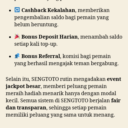
Cashback Kekalahan
, memberikan
pengembalian saldo bagi pemain yang
belum beruntung.
Bonus Deposit Harian
, menambah saldo
setiap kali top-up.
Bonus Referral
, komisi bagi pemain
yang berhasil mengajak teman bergabung.
Selain itu, SENGTOTO rutin mengadakan
event
jackpot besar
, memberi peluang pemain
meraih hadiah menarik hanya dengan modal
kecil. Semua sistem di SENGTOTO berjalan
fair
dan transparan
, sehingga setiap pemain
memiliki peluang yang sama untuk menang.