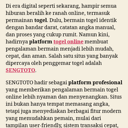
Di era digital seperti sekarang, hampir semua
hiburan beralih ke ranah online, termasuk
permainan
togel
. Dulu, bermain togel identik
dengan bandar darat, catatan angka manual,
dan proses yang cukup rumit. Namun kini,
hadirnya
platform
togel online
membuat
pengalaman bermain menjadi lebih mudah,
cepat, dan aman. Salah satu situs yang banyak
dipercaya oleh penggemar togel adalah
SENGTOTO
.
SENGTOTO hadir sebagai
platform profesional
yang memberikan pengalaman bermain togel
online lebih nyaman dan menyenangkan. Situs
ini bukan hanya tempat memasang angka,
tetapi juga menyediakan berbagai fitur modern
yang memudahkan pemain, mulai dari
tampilan user-friendly, sistem transaksi cepat,