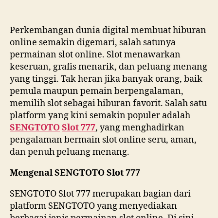
Perkembangan dunia digital membuat hiburan
online semakin digemari, salah satunya
permainan slot online. Slot menawarkan
keseruan, grafis menarik, dan peluang menang
yang tinggi. Tak heran jika banyak orang, baik
pemula maupun pemain berpengalaman,
memilih slot sebagai hiburan favorit. Salah satu
platform yang kini semakin populer adalah
SENGTOTO
Slot 777
, yang menghadirkan
pengalaman bermain slot online seru, aman,
dan penuh peluang menang.
Mengenal SENGTOTO Slot 777
SENGTOTO Slot 777 merupakan bagian dari
platform SENGTOTO yang menyediakan