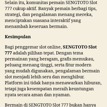
Selain itu, komunitas pemain SENGTOTO Slot
777 cukup aktif. Banyak pemain berbagi tips,
strategi, dan pengalaman menang mereka,
menciptakan suasana interaktif yang
menambah keseruan bermain.
Kesimpulan
Bagi penggemar slot online,
SENGTOTO Slot
777
adalah pilihan tepat. Dengan tema
permainan yang beragam, grafis memukau,
peluang menang tinggi, serta fitur modern
yang mudah digunakan, pengalaman bermain
slot menjadi lebih seru dan menghibur.
Platform ini tidak hanya menawarkan hiburan,
tetapi juga kesempatan meraih keuntungan
nyata secara aman dan nyaman.
Bermain di SENGTOTO Slot 777 bukan hanya