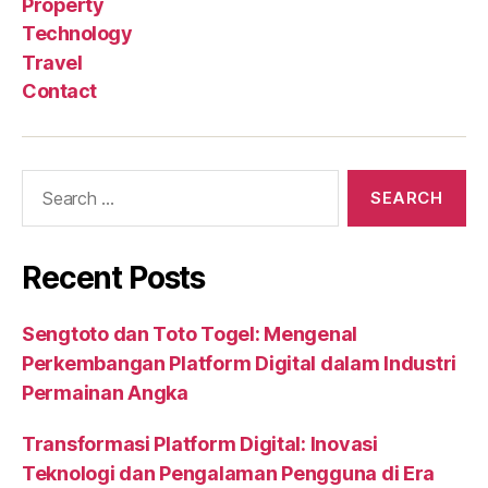
Property
Technology
Travel
Contact
Search
for:
Recent Posts
Sengtoto dan Toto Togel: Mengenal
Perkembangan Platform Digital dalam Industri
Permainan Angka
Transformasi Platform Digital: Inovasi
Teknologi dan Pengalaman Pengguna di Era