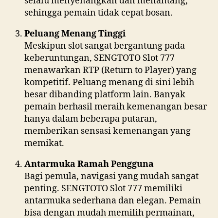
selalu menyenangkan dan menantang,
sehingga pemain tidak cepat bosan.
Peluang Menang Tinggi
Meskipun slot sangat bergantung pada
keberuntungan, SENGTOTO Slot 777
menawarkan RTP (Return to Player) yang
kompetitif. Peluang menang di sini lebih
besar dibanding platform lain. Banyak
pemain berhasil meraih kemenangan besar
hanya dalam beberapa putaran,
memberikan sensasi kemenangan yang
memikat.
Antarmuka Ramah Pengguna
Bagi pemula, navigasi yang mudah sangat
penting. SENGTOTO Slot 777 memiliki
antarmuka sederhana dan elegan. Pemain
bisa dengan mudah memilih permainan,