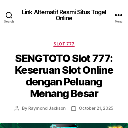
Link Alternatif Resmi Situs Togel
Online
Search
Menu
Categories
SLOT 777
SENGTOTO Slot 777:
Keseruan Slot Online
dengan Peluang
Menang Besar
By
Raymond Jackson
October 21, 2025
Post
Post
author
date