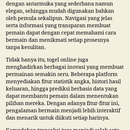
dengan antarmuka yang sederhana namun
elegan, sehingga mudah digunakan bahkan
oleh pemula sekalipun. Navigasi yang jelas
serta informasi yang transparan membuat
pemain dapat dengan cepat memahami cara
bermain dan menikmati setiap prosesnya
tanpa kesulitan.
Tidak hanya itu, togel online juga
menghadirkan berbagai inovasi yang membuat
permainan semakin seru. Beberapa platform
menyediakan fitur statistik angka, histori hasil
keluaran, hingga prediksi berbasis data yang
dapat membantu pemain dalam menentukan
pilihan mereka. Dengan adanya fitur-fitur ini,
pengalaman bermain menjadi lebih interaktif
dan menarik untuk diikuti setiap harinya.