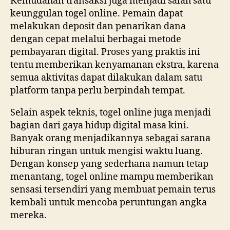
Kemudahan transaksi juga menjadi salah satu
keunggulan togel online. Pemain dapat
melakukan deposit dan penarikan dana
dengan cepat melalui berbagai metode
pembayaran digital. Proses yang praktis ini
tentu memberikan kenyamanan ekstra, karena
semua aktivitas dapat dilakukan dalam satu
platform tanpa perlu berpindah tempat.
Selain aspek teknis, togel online juga menjadi
bagian dari gaya hidup digital masa kini.
Banyak orang menjadikannya sebagai sarana
hiburan ringan untuk mengisi waktu luang.
Dengan konsep yang sederhana namun tetap
menantang, togel online mampu memberikan
sensasi tersendiri yang membuat pemain terus
kembali untuk mencoba peruntungan angka
mereka.