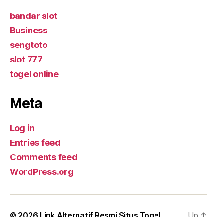
bandar slot
Business
sengtoto
slot 777
togel online
Meta
Log in
Entries feed
Comments feed
WordPress.org
© 2026
Link Alternatif Resmi Situs Togel
Up
↑