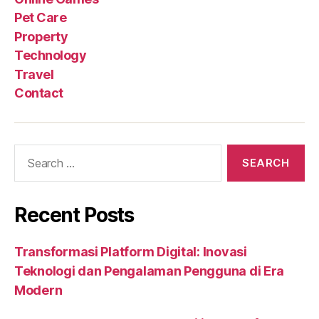
Pet Care
Property
Technology
Travel
Contact
Search
for:
Recent Posts
Transformasi Platform Digital: Inovasi
Teknologi dan Pengalaman Pengguna di Era
Modern