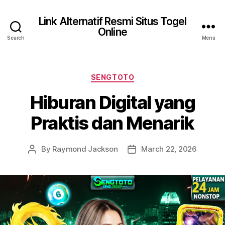
Link Alternatif Resmi Situs Togel
Online
Search
Menu
Categories
SENGTOTO
Hiburan Digital yang
Praktis dan Menarik
By
Raymond Jackson
March 22, 2026
Post
Post
author
date