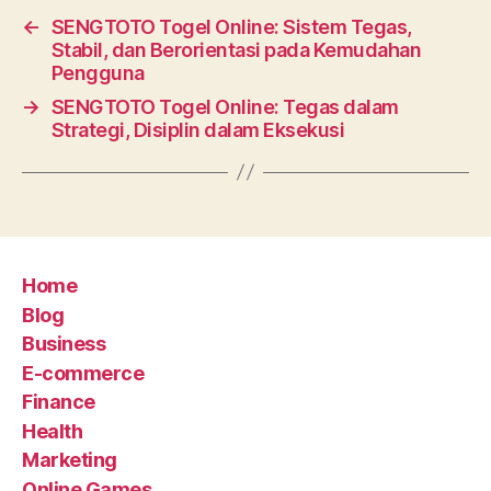
←
SENGTOTO Togel Online: Sistem Tegas,
Stabil, dan Berorientasi pada Kemudahan
Pengguna
→
SENGTOTO Togel Online: Tegas dalam
Strategi, Disiplin dalam Eksekusi
Home
Blog
Business
E-commerce
Finance
Health
Marketing
Online Games