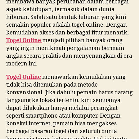
membawa banyak perubahan dalam berbagai
aspek kehidupan, termasuk dalam dunia
hiburan. Salah satu bentuk hiburan yang kini
semakin populer adalah togel online. Dengan
kemudahan akses dan berbagai fitur menarik,
Togel Online
menjadi pilihan banyak orang
yang ingin menikmati pengalaman bermain
angka secara praktis dan menyenangkan di era
modern ini.
Togel Online
menawarkan kemudahan yang
tidak bisa ditemukan pada metode
konvensional. Jika dahulu pemain harus datang
langsung ke lokasi tertentu, kini semuanya
dapat dilakukan hanya melalui perangkat
seperti smartphone atau komputer. Dengan
koneksi internet, pemain bisa mengakses
berbagai pasaran togel dari seluruh dunia