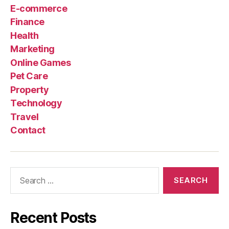
E-commerce
Finance
Health
Marketing
Online Games
Pet Care
Property
Technology
Travel
Contact
Search
for:
Recent Posts