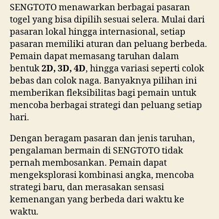
SENGTOTO menawarkan berbagai pasaran
togel yang bisa dipilih sesuai selera. Mulai dari
pasaran lokal hingga internasional, setiap
pasaran memiliki aturan dan peluang berbeda.
Pemain dapat memasang taruhan dalam
bentuk
2D, 3D, 4D
, hingga variasi seperti colok
bebas dan colok naga. Banyaknya pilihan ini
memberikan fleksibilitas bagi pemain untuk
mencoba berbagai strategi dan peluang setiap
hari.
Dengan beragam pasaran dan jenis taruhan,
pengalaman bermain di SENGTOTO tidak
pernah membosankan. Pemain dapat
mengeksplorasi kombinasi angka, mencoba
strategi baru, dan merasakan sensasi
kemenangan yang berbeda dari waktu ke
waktu.