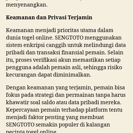
menyenangkan.
Keamanan dan Privasi Terjamin
Keamanan menjadi prioritas utama dalam
dunia togel online. SENGTOTO menggunakan
sistem enkripsi canggih untuk melindungi data
pribadi dan transaksi finansial pemain. Selain
itu, proses verifikasi akun memastikan setiap
pengguna adalah pemain asli, sehingga risiko
kecurangan dapat diminimalkan.
Dengan keamanan yang terjamin, pemain bisa
fokus pada strategi dan permainan tanpa harus
khawatir soal saldo atau data pribadi mereka.
Kepercayaan pemain terhadap platform tentu
menjadi faktor penting yang membuat
SENGTOTO semakin populer di kalangan
pecinta togel online.