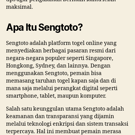
maksimal.
Apa Itu Sengtoto?
Sengtoto adalah platform togel online yang
menyediakan berbagai pasaran resmi dari
negara-negara populer seperti Singapore,
Hongkong, Sydney, dan lainnya. Dengan
menggunakan Sengtoto, pemain bisa
memasang taruhan togel kapan saja dan di
mana saja melalui perangkat digital seperti
smartphone, tablet, maupun komputer.
Salah satu keunggulan utama Sengtoto adalah
keamanan dan transparansi yang dijamin
melalui teknologi enkripsi dan sistem transaksi
terpercaya. Hal ini membuat pemain merasa