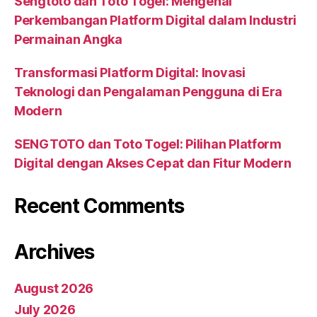
Sengtoto dan Toto Togel: Mengenal
Perkembangan Platform Digital dalam Industri
Permainan Angka
Transformasi Platform Digital: Inovasi
Teknologi dan Pengalaman Pengguna di Era
Modern
SENGTOTO dan Toto Togel: Pilihan Platform
Digital dengan Akses Cepat dan Fitur Modern
Recent Comments
Archives
August 2026
July 2026