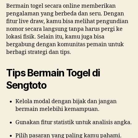
Bermain togel secara online memberikan
pengalaman yang berbeda dan seru. Dengan
fitur live draw, kamu bisa melihat pengundian
nomor secara langsung tanpa harus pergi ke
lokasi fisik. Selain itu, kamu juga bisa
bergabung dengan komunitas pemain untuk
berbagi strategi dan tips.
Tips Bermain Togel di
Sengtoto
Kelola modal dengan bijak dan jangan
bermain melebihi kemampuan.
Gunakan fitur statistik untuk analisis angka.
Pilih pasaran yang paling kamu pahami.