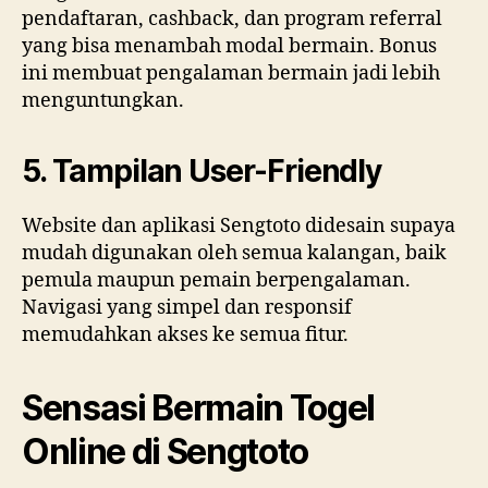
pendaftaran, cashback, dan program referral
yang bisa menambah modal bermain. Bonus
ini membuat pengalaman bermain jadi lebih
menguntungkan.
5. Tampilan User-Friendly
Website dan aplikasi Sengtoto didesain supaya
mudah digunakan oleh semua kalangan, baik
pemula maupun pemain berpengalaman.
Navigasi yang simpel dan responsif
memudahkan akses ke semua fitur.
Sensasi Bermain Togel
Online di Sengtoto