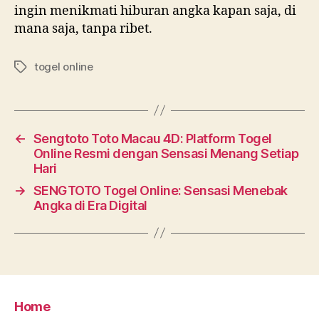
ingin menikmati hiburan angka kapan saja, di
mana saja, tanpa ribet.
togel online
Tags
←
Sengtoto Toto Macau 4D: Platform Togel
Online Resmi dengan Sensasi Menang Setiap
Hari
→
SENGTOTO Togel Online: Sensasi Menebak
Angka di Era Digital
Home