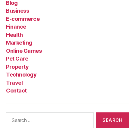
Blog
Business
E-commerce
Finance
Health
Marketing
Online Games
Pet Care
Property
Technology
Travel
Contact
Search
for: