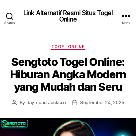
Link Alternatif Resmi Situs Togel
Online
Search
Menu
Categories
TOGEL ONLINE
Sengtoto Togel Online:
Hiburan Angka Modern
yang Mudah dan Seru
By
Raymond Jackson
September 24, 2025
Post
Post
author
date