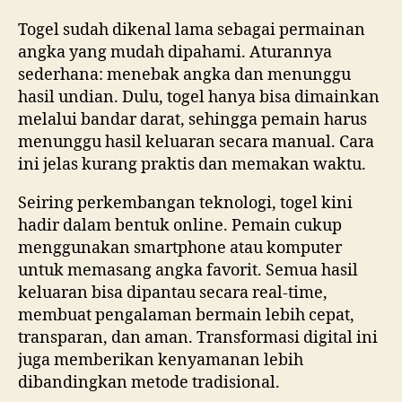
Togel sudah dikenal lama sebagai permainan
angka yang mudah dipahami. Aturannya
sederhana: menebak angka dan menunggu
hasil undian. Dulu, togel hanya bisa dimainkan
melalui bandar darat, sehingga pemain harus
menunggu hasil keluaran secara manual. Cara
ini jelas kurang praktis dan memakan waktu.
Seiring perkembangan teknologi, togel kini
hadir dalam bentuk online. Pemain cukup
menggunakan smartphone atau komputer
untuk memasang angka favorit. Semua hasil
keluaran bisa dipantau secara real-time,
membuat pengalaman bermain lebih cepat,
transparan, dan aman. Transformasi digital ini
juga memberikan kenyamanan lebih
dibandingkan metode tradisional.