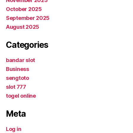
November 2025
October 2025
September 2025
August 2025
Categories
bandar slot
Business
sengtoto
slot 777
togel online
Meta
Log in